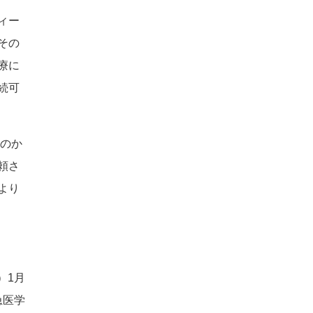
ィー
その
療に
続可
るのか
頼さ
より
）1月
急医学