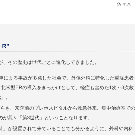
佐々木
 R”
が、その歴史は世代ごとに進化してきました。
る車による事故が多発した社会で、外傷外科に特化した重症患者
北米型ERの導入をきっかけとして、軽症も含めた1次～3次救
代」。
がらも、来院前のプレホスピタルから救急外来、集中治療室で
のが我々「第3世代」ということなります。
科」が設置されて来ていることでも分かるように、外科や内科