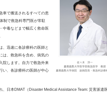
急車で搬送されるすべての患
間体制で救急科専門医が常駐
・中毒などまで幅広く救命医
。
は、迅速に各診療科の医師と
には、救急科を含め、病気の
入院します。自力で救急外来
佐々木 淳一
慶應義塾大学医学部救急医学 教授
行い、各診療科の医師が中心
慶應義塾大学病院 副病院長・救急科診療
（Disaster Medical Assistance Team: 災害派