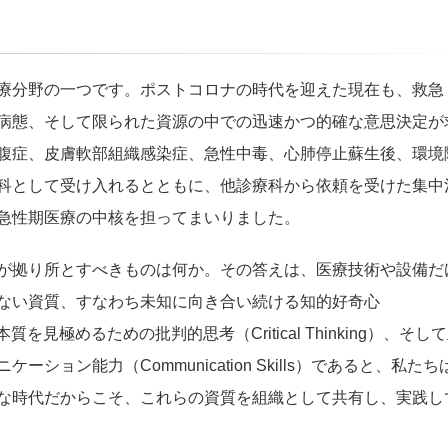
療分野の一つです。ポストコロナの時代を迎えた現在も、救急
病態、そして限られた資源の中での迅速かつ的確な意思決定が
腹症、皮膚軟部組織感染症、急性中毒、心肺停止蘇生後、環境
科として受け入れるとともに、他診療科から依頼を受けた集中
急性期医療の中核を担ってまいりました。
が拠り所とすべきものは何か。その答えは、医療技術や設備だ
ない資質、すなわち未知に向き合い続ける知的好奇心
質を見極めるための批判的思考（Critical Thinking）、そし
ョン能力（Communication Skills）であると、私たち
な時代だからこそ、これらの資質を組織として共有し、実践し