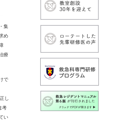
・集
求め
障
治療
けで
て正し
は考
てい