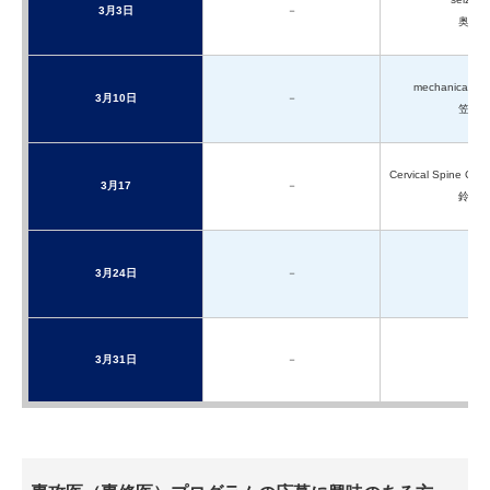
3月3日
－
奥田
mechanical vent
3月10日
－
笠茂
Cervical Spine Coll
3月17
－
鈴木
3月24日
－
3月31日
－