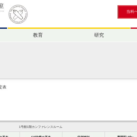
当科
教育
研究
定表
1号館1階カンファレンスルーム