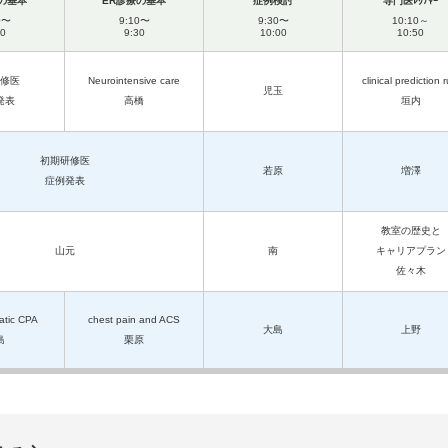
の基本
ER診療の基本
症例検討
専門医ﾚｸﾁｬｰ
0〜
9:10〜
9:30〜
10:10～
10
9:30
10:00
10:50
修医
Neurointensive care
clinical prediction r
児玉
発表
高橋
垣内
初期研修医
若原
増澤
症例発表
教室の歴史と
山元
南
キャリアプラン
佐々木
atic CPA
chest pain and ACS
大島
上野
島
栗原