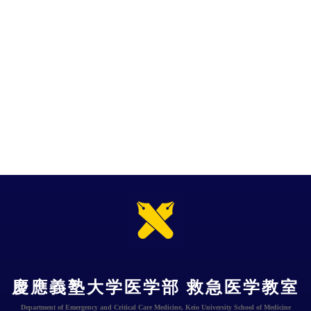
慶應義塾大学医学部 救急医学教室
Department of Emergency and Critical Care Medicine, Keio University School of Medicine