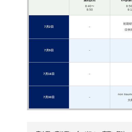
薬剤説明
ER診療
8:40〜
8:5
8:50
9:
初期研
7月2日
－
症例
7月9日
－
7月16日
－
non traum
7月30日
－
大