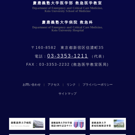
慶應義塾大学医学部 救急医学教室
Department of Emergency and Critical Care Medicine,
Keio University School of Medicine
慶應義塾大学病院 救急科
Department of Emergency and Critical Care Medicine,
Keio University Hospital
〒160-8582 東京都新宿区信濃町35
03-3353-1211
電話：
（代表）
FAX :
03-3353-2232
(救急医学教室医局)
お問い合わせ
|
アクセス
|
リンク
|
プライバシーポリシー
サイトマップ