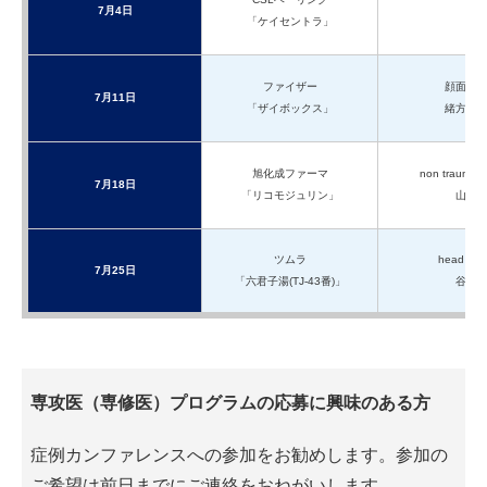
7月4日
「ケイセントラ」
ファイザー
顔面縫
7月11日
「ザイボックス」
緒方先
旭化成ファーマ
non traumati
7月18日
「リコモジュリン」
山中
ツムラ
head inju
7月25日
「六君子湯(TJ-43番)」
谷口
専攻医（専修医）プログラムの応募に興味のある方
症例カンファレンスへの参加をお勧めします。参加の
ご希望は前日までにご連絡をおねがいします。